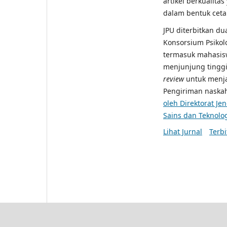
artikel berkualitas
dalam bentuk ceta
JPU diterbitkan du
Konsorsium Psikol
termasuk mahasis
menjunjung tingg
review
untuk menjag
Pengiriman naskah
oleh Direktorat J
Sains dan Teknolo
Lihat Jurnal
Terbi