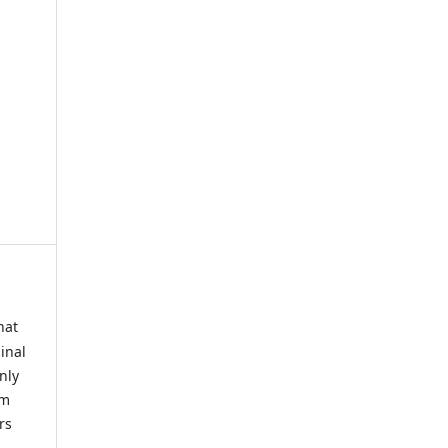
hat
inal
nly
om
rs