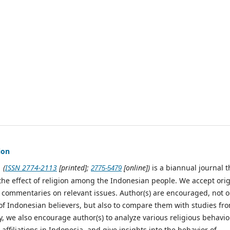
ion
(
ISSN 2774-2113
[printed];
[online])
is a biannual journal t
2775-5479
the effect of religion among the Indonesian people. We accept orig
r commentaries on relevant issues. Author(s) are encouraged, not o
 of Indonesian believers, but also to compare them with studies fr
ly, we also encourage author(s) to analyze various religious behavio
ffiliations in Indonesia, and give insights into the behavior of