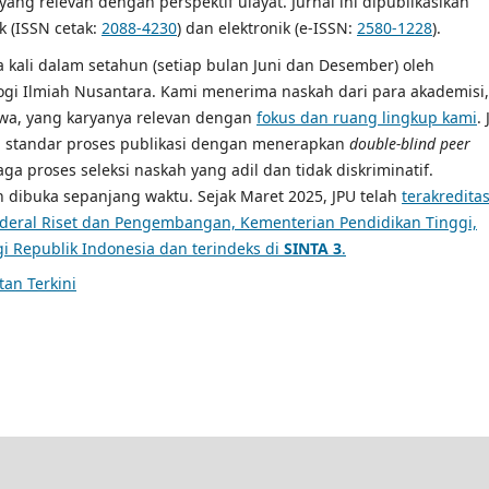
 yang relevan dengan perspektif ulayat. Jurnal ini dipublikasikan
k (ISSN cetak:
2088-4230
) dan elektronik (e-ISSN:
2580-1228
).
a kali dalam setahun (setiap bulan Juni dan Desember) oleh
ogi Ilmiah Nusantara. Kami menerima naskah dari para akademisi,
wa, yang karyanya relevan dengan
fokus dan ruang lingkup kami
.
i standar proses publikasi dengan menerapkan
double-blind peer
a proses seleksi naskah yang adil dan tidak diskriminatif.
 dibuka sepanjang waktu. Sejak Maret 2025, JPU telah
t
erakreditas
enderal Riset dan Pengembangan, Kementerian Pendidikan Tinggi,
gi Republik Indonesia dan terindeks di
SINTA 3
.
tan Terkini